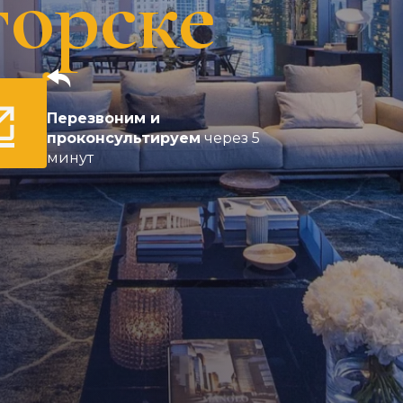
горске
Перезвоним и
проконсультируем
через 5
минут