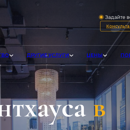
Задайте в
Консульт
ТВО
ДРУГИЕ УСЛУГИ
ЦЕНЫ
ПО
нтхауса
в