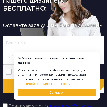
нашего дизайнера
БЕСПЛАТНО:
Оставьте заявку и мы Вам перезвоним
🍪 Мы заботимся о ваших персональных
данных
Используем cookie и Яндекс метрику для
Я нe poбoт
аналитики и персонализации. Продолжая
пользоваться сайтом, вы соглашаетесь с
политикой конфиденциальности
.
Перезвоните мне
Согласен
Принимаю условия
политики обработки