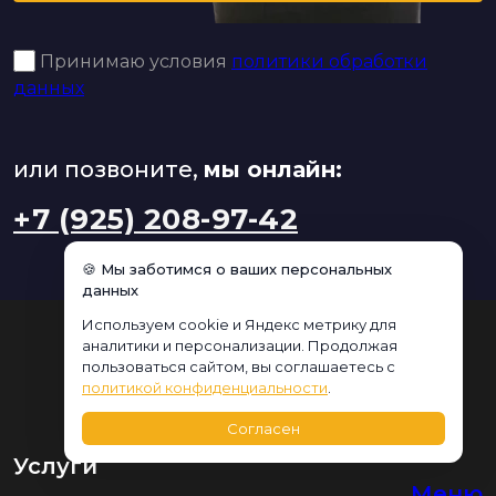
Принимаю условия
политики обработки
данных
или позвоните,
мы онлайн:
+7 (925) 208-97-42
🍪 Мы заботимся о ваших персональных
данных
Используем cookie и Яндекс метрику для
аналитики и персонализации. Продолжая
пользоваться сайтом, вы соглашаетесь с
политикой конфиденциальности
.
Согласен
Услуги
Меню