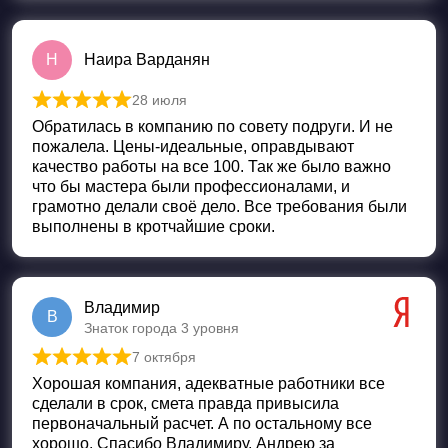
Н
Наира Варданян
28 июля
Оценка
5
из 5
Обратилась в компанию по совету подруги. И не
пожалела. Цены-идеальные, оправдывают
качество работы на все 100. Так же было важно
что бы мастера были профессионалами, и
грамотно делали своё дело. Все требования были
выполнены в кротчайшие сроки.
Владимир
В
Знаток города 3 уровня
7 октября
Оценка
5
из 5
Хорошая компания, адекватные работники все
сделали в срок, смета правда привысила
первоначальный расчет. А по остальному все
хорошо. Спасибо Владимиру, Андрею за