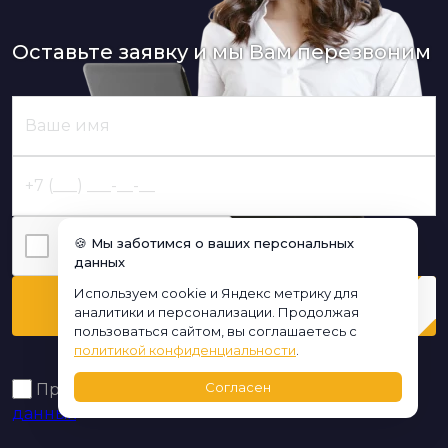
Оставьте заявку и мы Вам перезвоним
🍪 Мы заботимся о ваших персональных
Я нe poбoт
данных
Используем cookie и Яндекс метрику для
Перезвоните мне
аналитики и персонализации. Продолжая
пользоваться сайтом, вы соглашаетесь с
политикой конфиденциальности
.
Согласен
Принимаю условия
политики обработки
данных