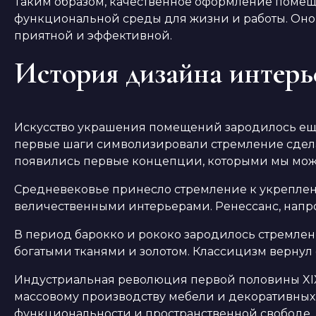
Таким образом, качественное оформление помеще
функциональной среды для жизни и работы. Оно 
приятной и эффективной.
История дизайна интерь
Искусство украшения помещений зародилось ещё 
первые шаги символизировали стремление сдела
появились первые концепции, которыми мы може
Средневековье принесло стремление к укреплени
величественными интерьерами. Ренессанс, напро
В период барокко и рококо зародилось стремлен
богатыми тканями и золотом. Классицизм вернул 
Индустриальная революция первой половины XIX
массовому производству мебели и декоративных 
функциональности и пространственной свободе.