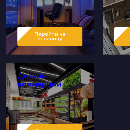
Перейти
на
страницу
Дизайн
коммерции